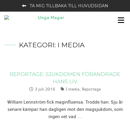
TA MIG TILLBAKA TILL HUVUDSIDAN
KATEGORI:
I MEDIA
REPORTAGE: SJUKDOMEN FÖRÄNDRADE
HANS LIV
3 juli 2016
I media
,
Reportage
Publicerat:
Kategorier:
William Lennström fick maginfluensa. Trodde han. Sju år
senare kämpar han dagligen mot den magsjukdom, som
ingen vet vad …