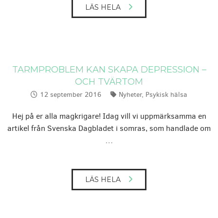
LÄS HELA
TARMPROBLEM KAN SKAPA DEPRESSION –
OCH TVÄRTOM
12 september 2016
Nyheter
,
Psykisk hälsa
Publicerat:
Kategorier:
Hej på er alla magkrigare! Idag vill vi uppmärksamma en
artikel från Svenska Dagbladet i somras, som handlade om
…
LÄS HELA