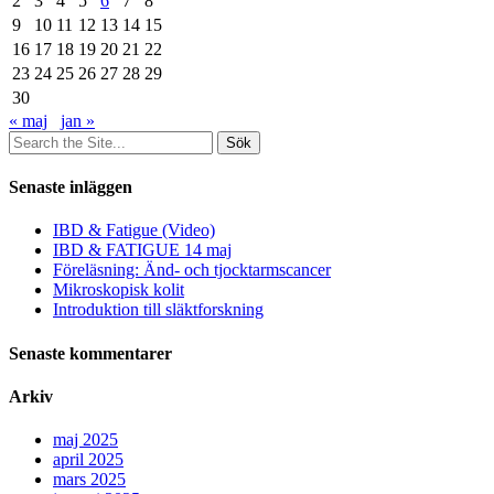
2
3
4
5
6
7
8
9
10
11
12
13
14
15
16
17
18
19
20
21
22
23
24
25
26
27
28
29
30
« maj
jan »
Sök
efter:
Senaste inläggen
IBD & Fatigue (Video)
IBD & FATIGUE 14 maj
Föreläsning: Änd- och tjocktarmscancer
Mikroskopisk kolit
Introduktion till släktforskning
Senaste kommentarer
Arkiv
maj 2025
april 2025
mars 2025