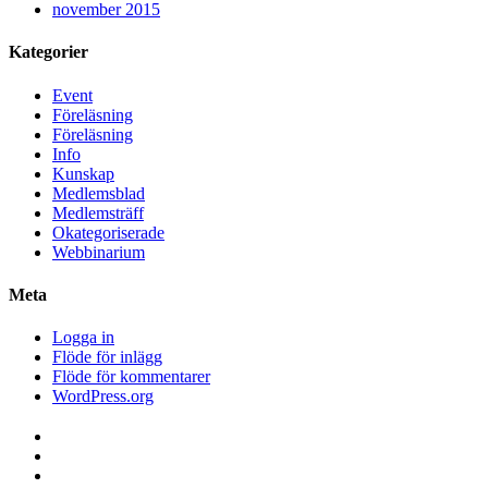
november 2015
Kategorier
Event
Föreläsning
Föreläsning
Info
Kunskap
Medlemsblad
Medlemsträff
Okategoriserade
Webbinarium
Meta
Logga in
Flöde för inlägg
Flöde för kommentarer
WordPress.org
Facebook
Twitter
Instagram