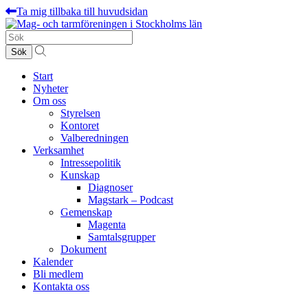
Ta mig tillbaka till huvudsidan
Sök
efter:
Start
Nyheter
Om oss
Styrelsen
Kontoret
Valberedningen
Verksamhet
Intressepolitik
Kunskap
Diagnoser
Magstark – Podcast
Gemenskap
Magenta
Samtalsgrupper
Dokument
Kalender
Bli medlem
Kontakta oss