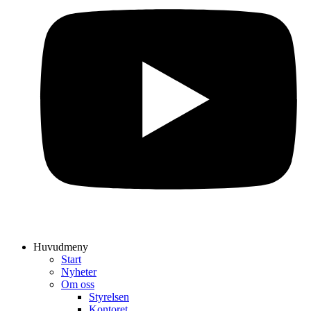
Huvudmeny
Start
Nyheter
Om oss
Styrelsen
Kontoret