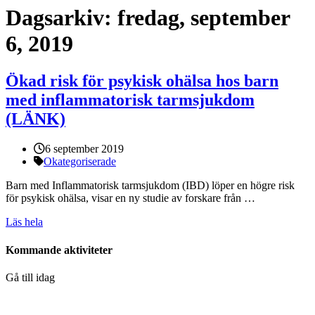
Dagsarkiv:
fredag, september
6, 2019
Ökad risk för psykisk ohälsa hos barn
med inflammatorisk tarmsjukdom
(LÄNK)
Publicerat:
6 september 2019
Kategorier:
Okategoriserade
Barn med Inflammatorisk tarmsjukdom (IBD) löper en högre risk
för psykisk ohälsa, visar en ny studie av forskare från …
Läs hela
Kommande aktiviteter
Gå till idag