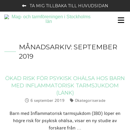
TA MIG TILLBAKA TILL HUVUDSIDAN
MÅNADSARKIV:
SEPTEMBER
2019
ÖKAD RISK FÖR PSYKISK OHÄLSA HOS BARN
MED INFLAMMATORISK TARMSJUKDOM
(LÄNK)
6 september 2019
Okategoriserade
Publicerat:
Kategorier:
Barn med Inflammatorisk tarmsjukdom (IBD) löper en
högre risk för psykisk ohälsa, visar en ny studie av
forskare från …