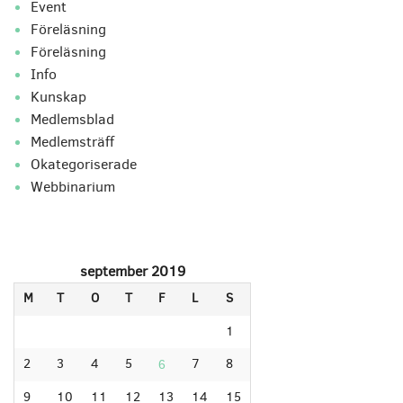
Event
Föreläsning
Föreläsning
Info
Kunskap
Medlemsblad
Medlemsträff
Okategoriserade
Webbinarium
september 2019
M
T
O
T
F
L
S
1
2
3
4
5
7
8
6
9
10
11
12
13
14
15