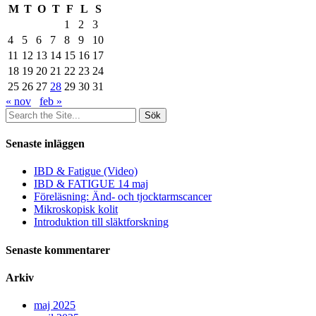
M
T
O
T
F
L
S
1
2
3
4
5
6
7
8
9
10
11
12
13
14
15
16
17
18
19
20
21
22
23
24
25
26
27
28
29
30
31
« nov
feb »
Sök
efter:
Senaste inläggen
IBD & Fatigue (Video)
IBD & FATIGUE 14 maj
Föreläsning: Änd- och tjocktarmscancer
Mikroskopisk kolit
Introduktion till släktforskning
Senaste kommentarer
Arkiv
maj 2025