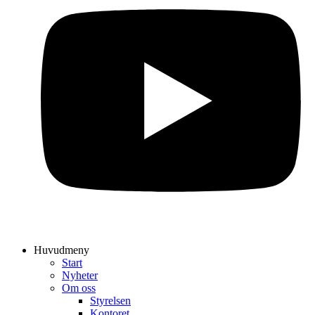
Huvudmeny
Start
Nyheter
Om oss
Styrelsen
Kontoret