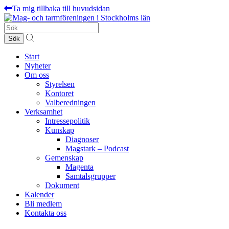
Ta mig tillbaka till huvudsidan
Sök
efter:
Start
Nyheter
Om oss
Styrelsen
Kontoret
Valberedningen
Verksamhet
Intressepolitik
Kunskap
Diagnoser
Magstark – Podcast
Gemenskap
Magenta
Samtalsgrupper
Dokument
Kalender
Bli medlem
Kontakta oss