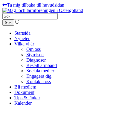
Ta mig tillbaka till huvudsidan
Sök
efter:
Startsida
Nyheter
Vilka vi är
Om oss
Styrelsen
Diagnoser
Beställ armband
Sociala medier
Engagera dig
Kontakta oss
Bli medlem
Dokument
Tips & länkar
Kalender