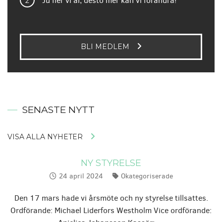
Ju fler vi är, desto mer kan vi förändra!
BLI MEDLEM
SENASTE NYTT
VISA ALLA NYHETER
NY STYRELSE
24 april 2024
Okategoriserade
Publicerat:
Kategorier:
Den 17 mars hade vi årsmöte och ny styrelse tillsattes.
Ordförande: Michael Liderfors Westholm Vice ordförande: