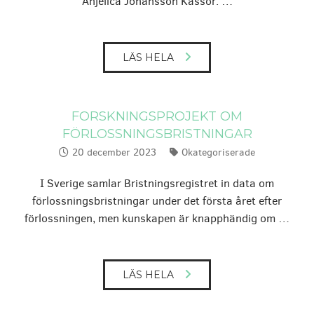
Anjelica Johansson Kassör: …
LÄS HELA
FORSKNINGSPROJEKT OM
FÖRLOSSNINGSBRISTNINGAR
20 december 2023
Okategoriserade
Publicerat:
Kategorier:
I Sverige samlar Bristningsregistret in data om
förlossningsbristningar under det första året efter
förlossningen, men kunskapen är knapphändig om …
LÄS HELA