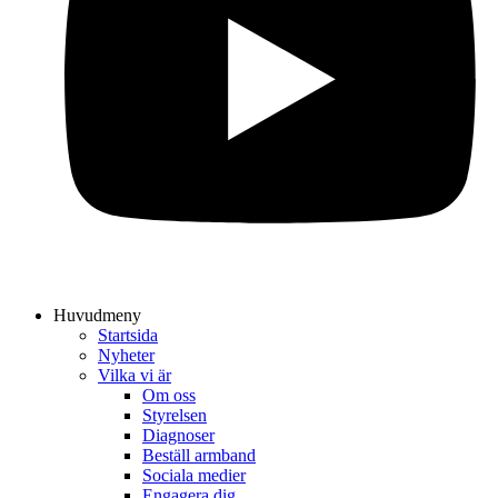
Huvudmeny
Startsida
Nyheter
Vilka vi är
Om oss
Styrelsen
Diagnoser
Beställ armband
Sociala medier
Engagera dig