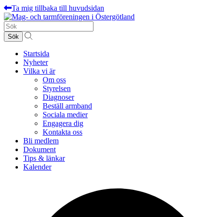
Ta mig tillbaka till huvudsidan
Sök
efter:
Startsida
Nyheter
Vilka vi är
Om oss
Styrelsen
Diagnoser
Beställ armband
Sociala medier
Engagera dig
Kontakta oss
Bli medlem
Dokument
Tips & länkar
Kalender