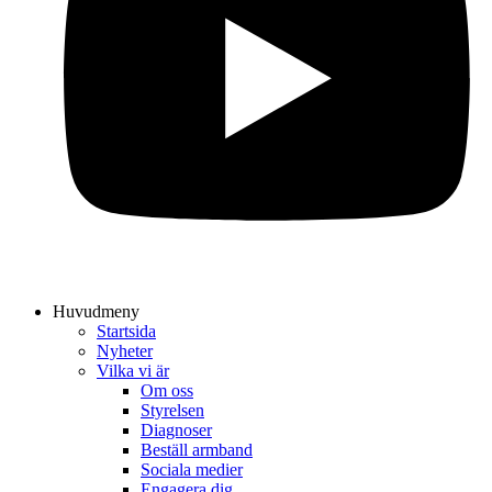
Huvudmeny
Startsida
Nyheter
Vilka vi är
Om oss
Styrelsen
Diagnoser
Beställ armband
Sociala medier
Engagera dig