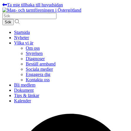
Ta mig tillbaka till huvudsidan
Sök
efter:
Startsida
Nyheter
Vilka vi är
Om oss
Styrelsen
Diagnoser
Beställ armband
Sociala medier
Engagera dig
Kontakta oss
Bli medlem
Dokument
Tips & länkar
Kalender