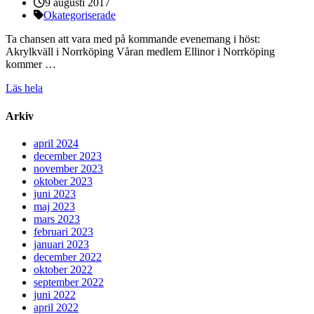
Publicerat:
9 augusti 2017
Kategorier:
Okategoriserade
Ta chansen att vara med på kommande evenemang i höst:
Akrylkväll i Norrköping Våran medlem Ellinor i Norrköping
kommer …
Läs hela
Arkiv
april 2024
december 2023
november 2023
oktober 2023
juni 2023
maj 2023
mars 2023
februari 2023
januari 2023
december 2022
oktober 2022
september 2022
juni 2022
april 2022