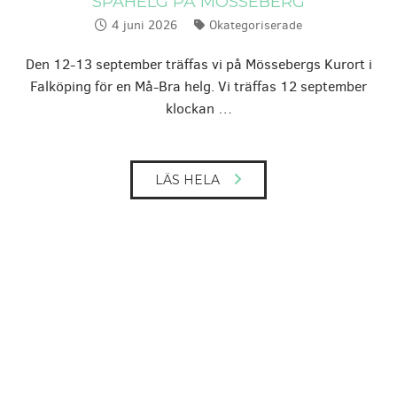
SPAHELG PÅ MÖSSEBERG
4 juni 2026
Okategoriserade
Publicerat:
Kategorier:
Den 12-13 september träffas vi på Mössebergs Kurort i
Falköping för en Må-Bra helg. Vi träffas 12 september
klockan …
LÄS HELA