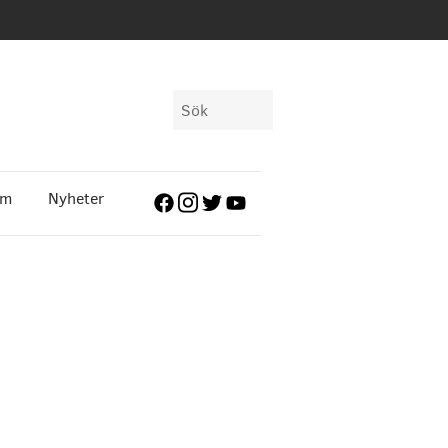
Sök
efter:
em
Nyheter