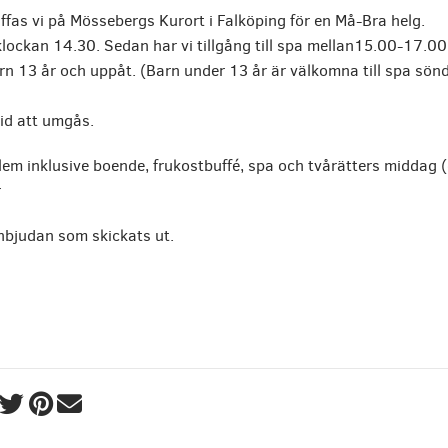
fas vi på Mössebergs Kurort i Falköping för en Må-Bra helg.
klockan 14.30. Sedan har vi tillgång till spa mellan15.00-17.00
rn 13 år och uppåt. (Barn under 13 år är välkomna till spa sö
tid att umgås.
lem inklusive boende, frukostbuffé, spa och tvårätters middag (
r
inbjudan som skickats ut.