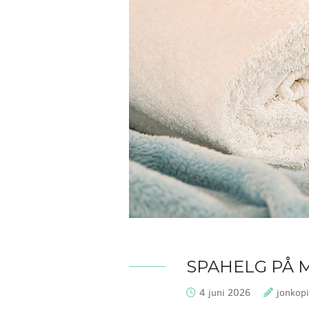
SPAHELG PÅ 
4 juni 2026
jonkop
Publicerat:
Skriv