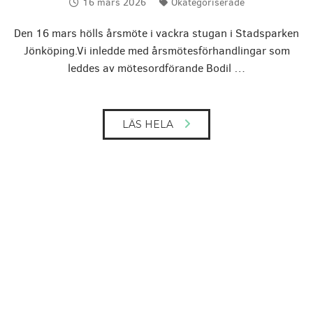
16 mars 2026
Okategoriserade
Publicerat:
Kategorier:
Den 16 mars hölls årsmöte i vackra stugan i Stadsparken
Jönköping.Vi inledde med årsmötesförhandlingar som
leddes av mötesordförande Bodil …
LÄS HELA