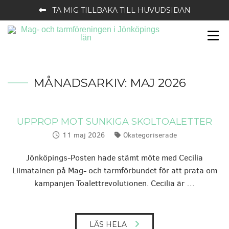
TA MIG TILLBAKA TILL HUVUDSIDAN
MÅNADSARKIV:
MAJ 2026
UPPROP MOT SUNKIGA SKOLTOALETTER
11 maj 2026
Okategoriserade
Publicerat:
Kategorier:
Jönköpings-Posten hade stämt möte med Cecilia
Liimatainen på Mag- och tarmförbundet för att prata om
kampanjen Toalettrevolutionen. Cecilia är …
LÄS HELA