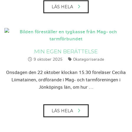
LÄS HELA
MIN EGEN BERÄTTELSE
9 oktober 2025
Okategoriserade
Publicerat:
Kategorier:
Onsdagen den 22 oktober klockan 15.30 föreläser Cecilia
Liimatainen, ordförande i Mag- och tarmföreningen i
Jönköpings län, om hur …
LÄS HELA