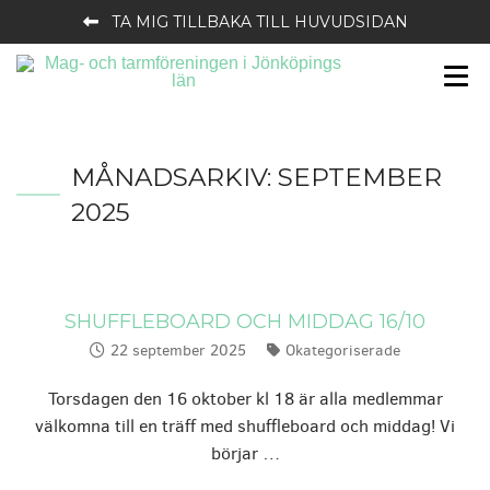
TA MIG TILLBAKA TILL HUVUDSIDAN
MÅNADSARKIV:
SEPTEMBER
2025
SHUFFLEBOARD OCH MIDDAG 16/10
22 september 2025
Okategoriserade
Publicerat:
Kategorier:
Torsdagen den 16 oktober kl 18 är alla medlemmar
välkomna till en träff med shuffleboard och middag! Vi
börjar …