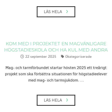
LÄS HELA
KOM MED I PROJEKTET EN MAGVÄNLIGARE
HÖGSTADIESKOLA OCH HA KUL MED ANDRA
22 september 2025
Okategoriserade
Publicerat:
Kategorier:
Mag- och tarmförbundet startar hösten 2025 ett treårigt
projekt som ska förbättra situationen för högstadieelever
med mag- och tarmsjukdom. …
LÄS HELA