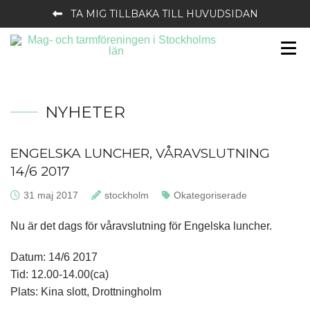
TA MIG TILLBAKA TILL HUVUDSIDAN
NYHETER
ENGELSKA LUNCHER, VÅRAVSLUTNING
14/6 2017
Publicerat:
31 maj 2017
Skrivet av:
stockholm
Kategorier:
Okategoriserade
Nu är det dags för våravslutning för Engelska luncher.
Datum: 14/6 2017
Tid: 12.00-14.00(ca)
Plats: Kina slott, Drottningholm