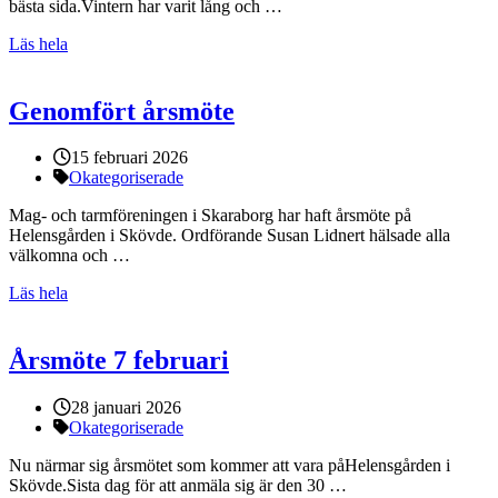
bästa sida.Vintern har varit lång och …
Läs hela
Genomfört årsmöte
Publicerat:
15 februari 2026
Kategorier:
Okategoriserade
Mag- och tarmföreningen i Skaraborg har haft årsmöte på
Helensgården i Skövde. Ordförande Susan Lidnert hälsade alla
välkomna och …
Läs hela
Årsmöte 7 februari
Publicerat:
28 januari 2026
Kategorier:
Okategoriserade
Nu närmar sig årsmötet som kommer att vara påHelensgården i
Skövde.Sista dag för att anmäla sig är den 30 …