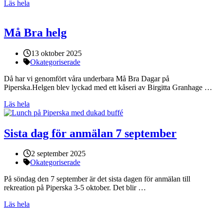
Läs hela
Må Bra helg
Publicerat:
13 oktober 2025
Kategorier:
Okategoriserade
Då har vi genomfört våra underbara Må Bra Dagar på
Piperska.Helgen blev lyckad med ett kåseri av Birgitta Granhage …
Läs hela
Sista dag för anmälan 7 september
Publicerat:
2 september 2025
Kategorier:
Okategoriserade
På söndag den 7 september är det sista dagen för anmälan till
rekreation på Piperska 3-5 oktober. Det blir …
Läs hela