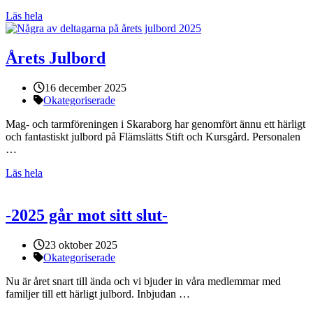
Läs hela
Årets Julbord
Publicerat:
16 december 2025
Kategorier:
Okategoriserade
Mag- och tarmföreningen i Skaraborg har genomfört ännu ett härligt
och fantastiskt julbord på Flämslätts Stift och Kursgård. Personalen
…
Läs hela
-2025 går mot sitt slut-
Publicerat:
23 oktober 2025
Kategorier:
Okategoriserade
Nu är året snart till ända och vi bjuder in våra medlemmar med
familjer till ett härligt julbord. Inbjudan …