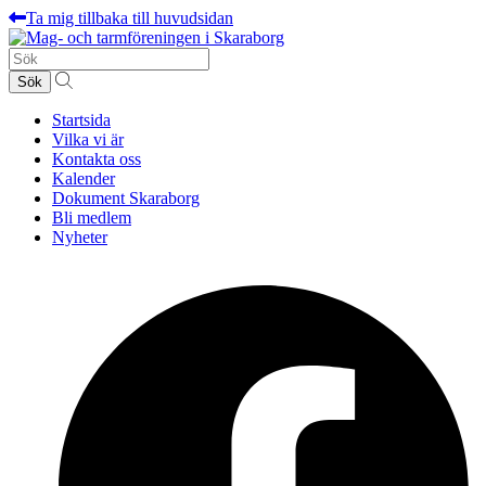
Ta mig tillbaka till huvudsidan
Sök
efter:
Startsida
Vilka vi är
Kontakta oss
Kalender
Dokument Skaraborg
Bli medlem
Nyheter