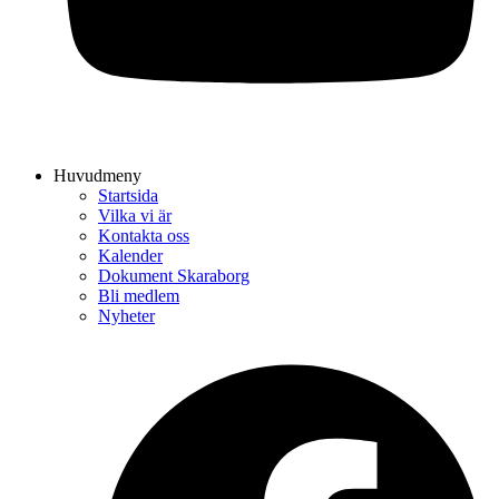
Huvudmeny
Startsida
Vilka vi är
Kontakta oss
Kalender
Dokument Skaraborg
Bli medlem
Nyheter