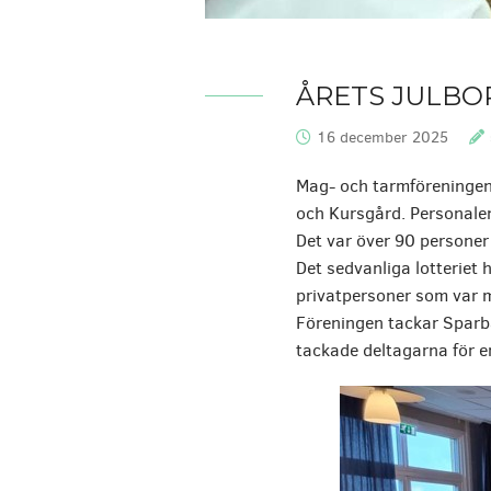
ÅRETS JULBO
16 december 2025
Publicerat:
Mag- och tarmföreningen 
och Kursgård. Personalen
Det var över 90 personer
Det sedvanliga lotteriet
privatpersoner som var m
Föreningen tackar Sparba
tackade deltagarna för e