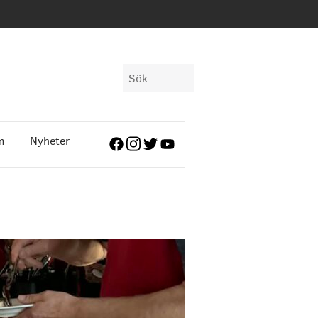
Sök
efter:
m
Nyheter