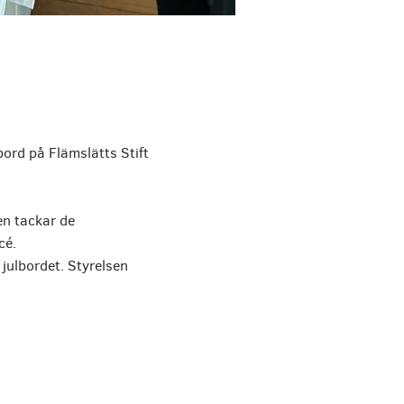
ord på Flämslätts Stift
en tackar de
cé.
julbordet. Styrelsen