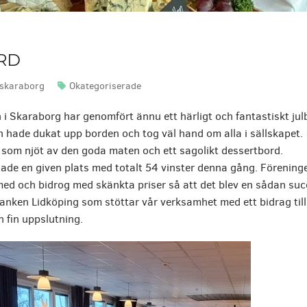
RD
skaraborg
Okategoriserade
Skrivet av:
Kategorier:
i Skaraborg har genomfört ännu ett härligt och fantastiskt julb
 hade dukat upp borden och tog väl hand om alla i sällskapet.
 som njöt av den goda maten och ett sagolikt dessertbord.
 hade en given plats med totalt 54 vinster denna gång. Förening
ed och bidrog med skänkta priser så att det blev en sådan suc
nken Lidköping som stöttar vår verksamhet med ett bidrag till 
n fin uppslutning.