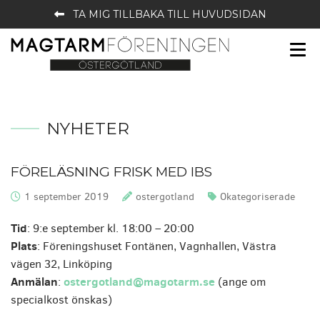
TA MIG TILLBAKA TILL HUVUDSIDAN
NYHETER
FÖRELÄSNING FRISK MED IBS
1 september 2019
ostergotland
Okategoriserade
Publicerat:
Skrivet av:
Kategorier:
Tid
: 9:e september kl. 18:00 – 20:00
Plats
: Föreningshuset Fontänen, Vagnhallen, Västra
vägen 32, Linköping
Anmälan
ostergotland@magotarm.se
:
(ange om
specialkost önskas)