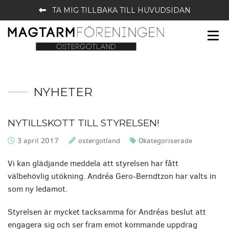
TA MIG TILLBAKA TILL HUVUDSIDAN
NYHETER
NYTILLSKOTT TILL STYRELSEN!
3 april 2017
ostergotland
Okategoriserade
Publicerat:
Skrivet av:
Kategorier:
Vi kan glädjande meddela att styrelsen har fått
välbehövlig utökning. Andréa Gero-Berndtzon har valts in
som ny ledamot.
Styrelsen är mycket tacksamma för Andréas beslut att
engagera sig och ser fram emot kommande uppdrag