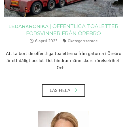
OFFENTLIGA TOALETTER
LEDARKRÖNIKA |
FÖRSVINNER FRÅN ÖREBRO
6 april 2023
Okategoriserade
Publicerat:
Kategorier:
Att ta bort de offentliga toaletterna från gatorna i Örebro
är ett dåligt beslut. Det hindrar människors rörelsefrihet.
Och …
LÄS HELA