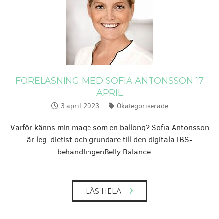
FÖRELÄSNING MED SOFIA ANTONSSON 17
APRIL
3 april 2023
Okategoriserade
Publicerat:
Kategorier:
Varför känns min mage som en ballong? Sofia Antonsson
är leg. dietist och grundare till den digitala IBS-
behandlingenBelly Balance. …
LÄS HELA