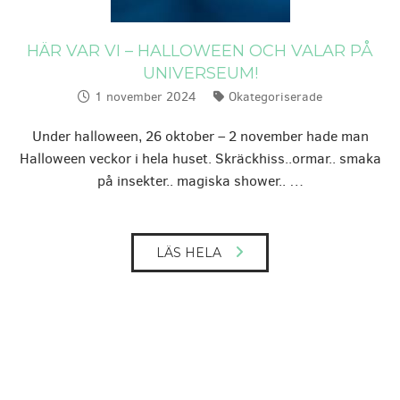
HÄR VAR VI – HALLOWEEN OCH VALAR PÅ
UNIVERSEUM!
1 november 2024
Okategoriserade
Publicerat:
Kategorier:
Under halloween, 26 oktober – 2 november hade man
Halloween veckor i hela huset. Skräckhiss..ormar.. smaka
på insekter.. magiska shower.. …
LÄS HELA