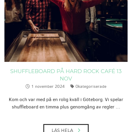
SHUFFLEBOARD PÅ HARD ROCK CAFÉ 13
NOV
1 november 2024
Okategoriserade
Publicerat:
Kategorier:
Kom och var med på en rolig kväll i Göteborg. Vi spelar
shuffleboard en timma plus genomgång av regler …
LÄS HELA