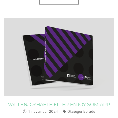
VÄLJ ENJOYHÄFTE ELLER ENJOY SOM APP
1 november 2024
Okategoriserade
Publicerat:
Kategorier: