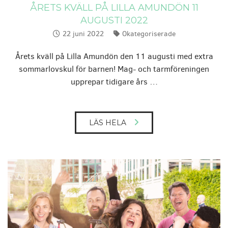
ÅRETS KVÄLL PÅ LILLA AMUNDÖN 11
AUGUSTI 2022
22 juni 2022
Okategoriserade
Publicerat:
Kategorier:
Årets kväll på Lilla Amundön den 11 augusti med extra
sommarlovskul för barnen! Mag- och tarmföreningen
upprepar tidigare års …
LÄS HELA