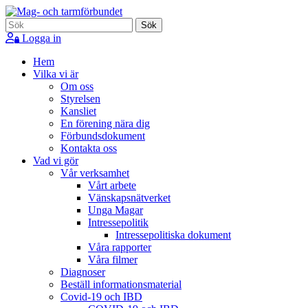
Sök
efter:
Logga in
Hem
Vilka vi är
Om oss
Styrelsen
Kansliet
En förening nära dig
Förbundsdokument
Kontakta oss
Vad vi gör
Vår verksamhet
Vårt arbete
Vänskapsnätverket
Unga Magar
Intressepolitik
Intressepolitiska dokument
Våra rapporter
Våra filmer
Diagnoser
Beställ informationsmaterial
Covid-19 och IBD