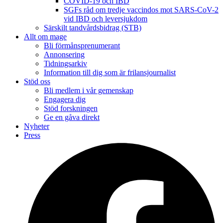
COVID-19 och IBD
SGFs råd om tredje vaccindos mot SARS-CoV-2
vid IBD och leversjukdom
Särskilt tandvårdsbidrag (STB)
Allt om mage
Bli förmånsprenumerant
Annonsering
Tidningsarkiv
Information till dig som är frilansjournalist
Stöd oss
Bli medlem i vår gemenskap
Engagera dig
Stöd forskningen
Ge en gåva direkt
Nyheter
Press