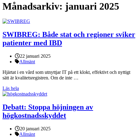
Månadsarkiv:
januari 2025
SWIBREG: Både stat och regioner sviker
patienter med IBD
Publicerat:
22 januari 2025
Kategorier:
Allmänt
Hjärtat i en vård som utnyttjar IT på ett klokt, effektivt och nyttigt
sätt är kvalitetsregistren. Om de inte …
Läs hela
Debatt: Stoppa höjningen av
högkostnadsskyddet
Publicerat:
20 januari 2025
Kategorier:
Allmänt