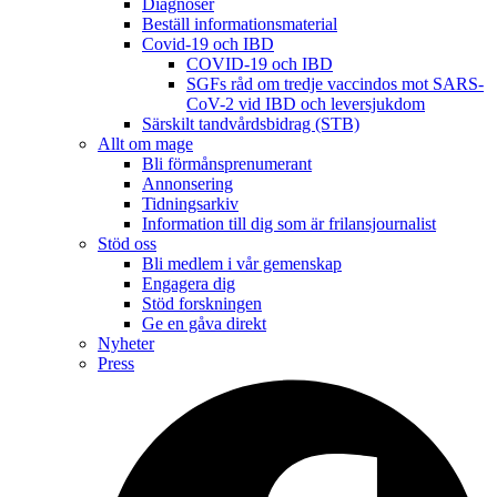
Diagnoser
Beställ informationsmaterial
Covid-19 och IBD
COVID-19 och IBD
SGFs råd om tredje vaccindos mot SARS-
CoV-2 vid IBD och leversjukdom
Särskilt tandvårdsbidrag (STB)
Allt om mage
Bli förmånsprenumerant
Annonsering
Tidningsarkiv
Information till dig som är frilansjournalist
Stöd oss
Bli medlem i vår gemenskap
Engagera dig
Stöd forskningen
Ge en gåva direkt
Nyheter
Press