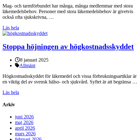
Mag- och tarmförbundet har många, många medlemmar med stora
läkemedelsbehov. Personer med stora läkemedelsbehov är givetvis
också ofta sjukskrivna, …
Läs hela
Stoppa höjningen av högkostnadsskyddet
Publicerat:
8 januari 2025
Kategorier:
Allmänt
Högkostnadsskyddet för läkemedel och vissa förbrukningsartiklar är
en viktig del av svensk hälso- och sjukvård. Syftet är att begränsa …
Läs hela
Arkiv
juni 2026
maj 2026
april 2026
mars 2026
februari 2026