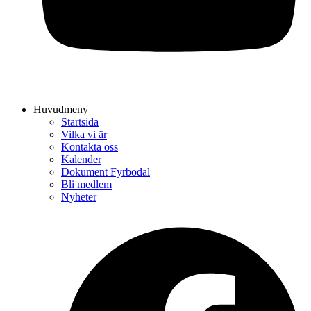
Huvudmeny
Startsida
Vilka vi är
Kontakta oss
Kalender
Dokument Fyrbodal
Bli medlem
Nyheter