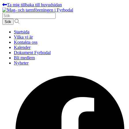
Ta mig tillbaka till huvudsidan
Sök
efter:
Startsida
Vilka vi är
Kontakta oss
Kalender
Dokument Fyrbodal
Bli medlem
Nyheter