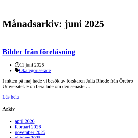
Månadsarkiv:
juni 2025
Bilder från föreläsning
Publicerat:
11 juni 2025
Kategorier:
Okategoriserade
I mitten på maj hade vi besök av forskaren Julia Rhode från Örebro
Universitet. Hon berättade om den senaste …
Läs hela
Arkiv
april 2026
februari 2026
november 2025
oktober 2025