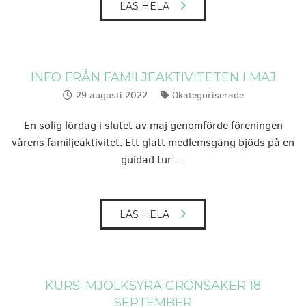
LÄS HELA
INFO FRÅN FAMILJEAKTIVITETEN I MAJ
29 augusti 2022
Okategoriserade
Publicerat:
Kategorier:
En solig lördag i slutet av maj genomförde föreningen
vårens familjeaktivitet. Ett glatt medlemsgäng bjöds på en
guidad tur …
LÄS HELA
KURS: MJÖLKSYRA GRÖNSAKER 18
SEPTEMBER