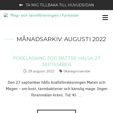
TA MIG TILLBAKA TILL HUVUDSIDAN
MÅNADSARKIV:
AUGUSTI 2022
FÖRELÄSNING FÖR BÄTTRE HÄLSA 27
SEPTEMBER
29 augusti 2022
Okategoriserade
Publicerat:
Kategorier:
Den 27 september hålls kvällsföreläsningen Maten och
Magen – om kost, tarmbakterier och känslig mage. Ingen
föranmälan krävs. Tid: Kl. …