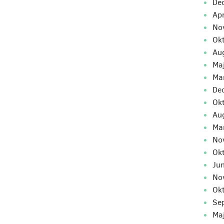
d
ap
n
o
a
m
m
d
o
a
m
n
o
ju
n
o
s
m