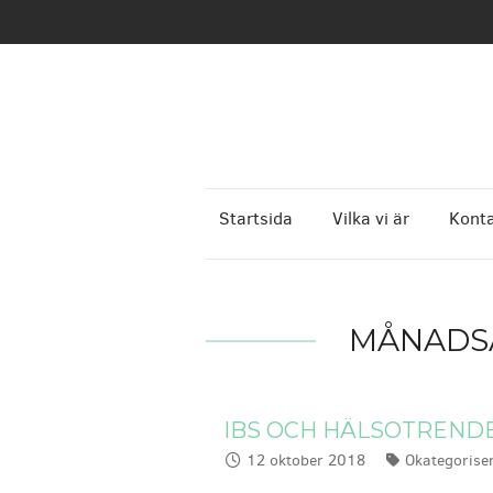
Startsida
Vilka vi är
Konta
MÅNADSA
IBS OCH HÄLSOTREND
12 oktober 2018
Okategorise
Publicerat:
Kategori