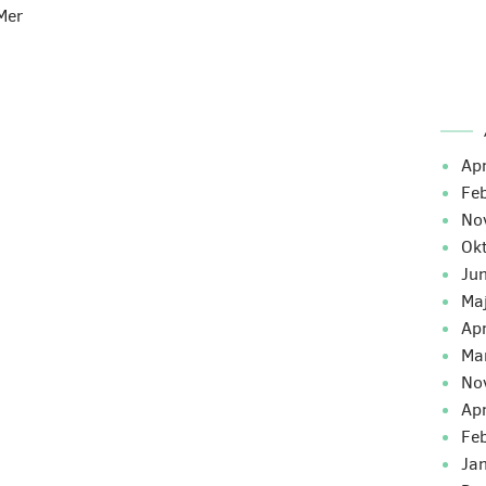
Mer
ap
fe
n
o
ju
m
ap
m
n
ap
fe
ja