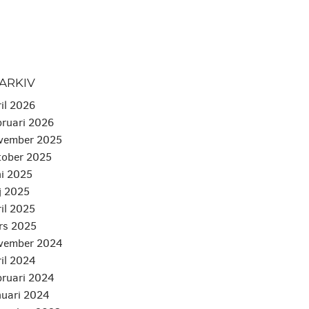
ARKIV
ril 2026
bruari 2026
ovember 2025
ktober 2025
ni 2025
aj 2025
ril 2025
ars 2025
ovember 2024
ril 2024
bruari 2024
nuari 2024