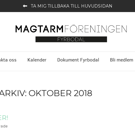
TA MIG TILLBAKA TILL HUVUDSIDAN
kta oss
Kalender
Dokument Fyrbodal
Bli medlem
RKIV:
OKTOBER 2018
ER!
rade
er: