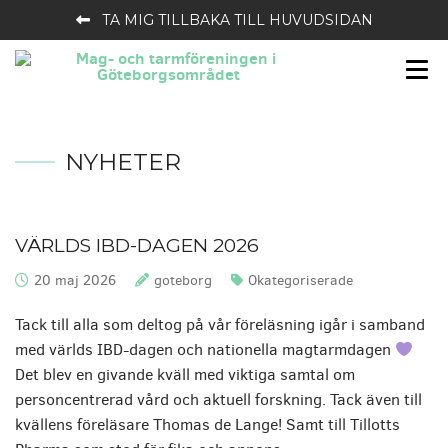
TA MIG TILLBAKA TILL HUVUDSIDAN
NYHETER
VÄRLDS IBD-DAGEN 2026
20 maj 2026
goteborg
Okategoriserade
Publicerat:
Skrivet av:
Kategorier:
Tack till alla som deltog på vår föreläsning igår i samband
med världs IBD-dagen och nationella magtarmdagen
Det blev en givande kväll med viktiga samtal om
personcentrerad vård och aktuell forskning. Tack även till
kvällens föreläsare Thomas de Lange! Samt till Tillotts