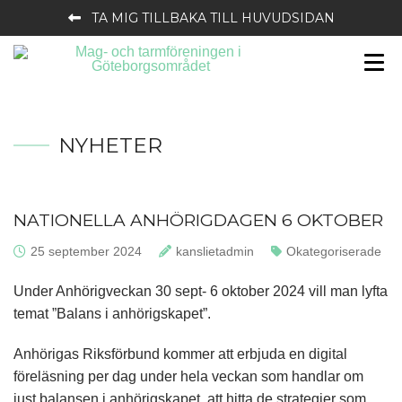
TA MIG TILLBAKA TILL HUVUDSIDAN
NYHETER
NATIONELLA ANHÖRIGDAGEN 6 OKTOBER
Publicerat:
25 september 2024
Skrivet av:
kanslietadmin
Kategorier:
Okategoriserade
Under Anhörigveckan 30 sept- 6 oktober 2024 vill man lyfta
temat ”Balans i anhörigskapet”.
Anhörigas Riksförbund kommer att erbjuda en digital
föreläsning per dag under hela veckan som handlar om
just balansen i anhörigskapet, att hitta de strategier som