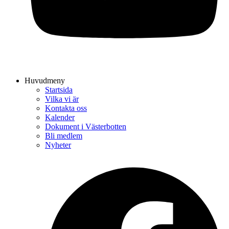
Huvudmeny
Startsida
Vilka vi är
Kontakta oss
Kalender
Dokument i Västerbotten
Bli medlem
Nyheter