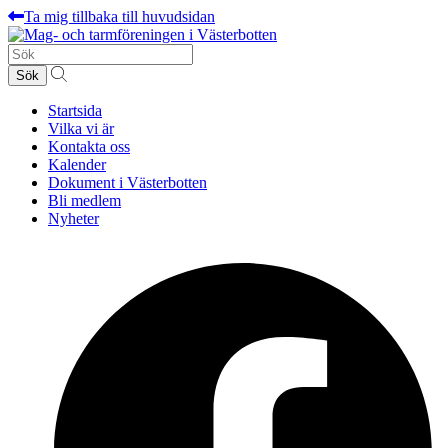
Ta mig tillbaka till huvudsidan
Sök
efter:
Startsida
Vilka vi är
Kontakta oss
Kalender
Dokument i Västerbotten
Bli medlem
Nyheter