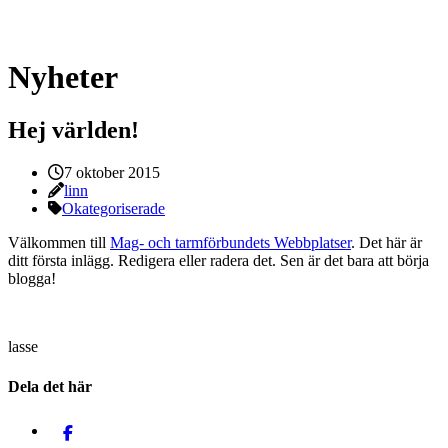
Nyheter
Hej världen!
Publicerat:
7 oktober 2015
Skrivet av:
linn
Kategorier:
Okategoriserade
Välkommen till
Mag- och tarmförbundets Webbplatser
. Det här är
ditt första inlägg. Redigera eller radera det. Sen är det bara att börja
blogga!
lasse
Dela det här