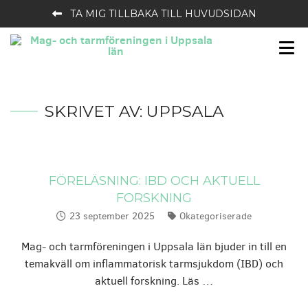
TA MIG TILLBAKA TILL HUVUDSIDAN
SKRIVET AV:
UPPSALA
FÖRELÄSNING: IBD OCH AKTUELL
FORSKNING
23 september 2025
Okategoriserade
Publicerat:
Kategorier:
Mag- och tarmföreningen i Uppsala län bjuder in till en
temakväll om inflammatorisk tarmsjukdom (IBD) och
aktuell forskning. Läs …