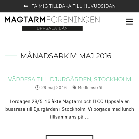
TA MIG TILLBAKA TILL HUVUDSIDAN
MÅNADSARKIV:
MAJ 2016
VÅRRESA TILL DJURGÅRDEN, STOCKHOLM
29 maj 2016
Medlemsträff
Publicerat:
Kategorier:
Lördagen 28/5-16 åkte Magtarm och ILCO Uppsala en
bussresa till Djurgården i Stockholm. Vi började med lunch
tillsammans på …