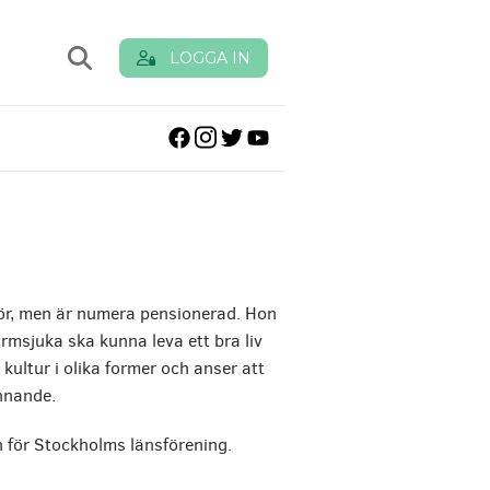
Sök
LOGGA IN
efter:
ör, men är numera pensionerad. Hon
armsjuka ska kunna leva ett bra liv
kultur i olika former och anser att
innande.
en för Stockholms länsförening.