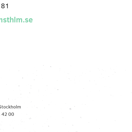
 81
sthlm.se
1 Stockholm
2 42 00