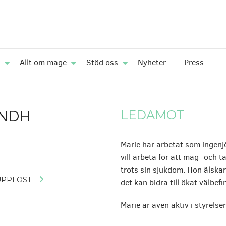
Allt om mage
Stöd oss
Nyheter
Press
INDH
LEDAMOT
Marie har arbetat som ingenj
vill arbeta för att mag- och t
trots sin sjukdom. Hon älskar 
UPPLÖST
det kan bidra till ökat välbef
Marie är även aktiv i styrels