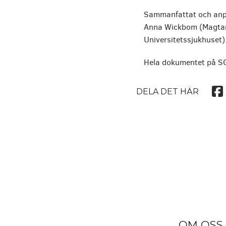
Sammanfattat och anpa
Anna Wickbom (Magtarm
Universitetssjukhuset)
Hela dokumentet på S
DELA DET HÄR
OM OSS