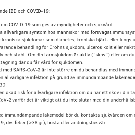
ende IBD och COVID-19:
d om COVID-19 som ges av myndigheter och sjukvård.
 allvarligare symtom hos människor med försvagat immunsyst
 kroniska sjukdomar som diabetes, kroniska hjärt- eller lungs
arande behandling för Crohns sjukdom, ulcerös kolit eller mikr
iv och stabil. Om din tarmsjukdom är aktiv (”skov”) eller om d
tagning där du får vård för sjukdomen.
tad med SARS-CoV-2 är inte större om du behandlas med immu
en allvarligare infektion på grund av immundämpande läkemedel h
IBD.
en ökad risk för allvarligare infektion om du har ett skov i din 
-2 varför det är viktigt att du inte slutar med din underhålls
d immundämpande läkemedel bör du kontakta sjukvården om 
9, dvs feber (>38 gr), hosta eller andningsbesvär.