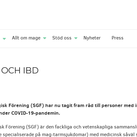
Allt om mage
Stöd oss
Nyheter
Press
 OCH IBD
sk Förening (SGF) har nu tagit fram råd till personer
med i
under COVID-19-pandemin.
sk Förening (SGF) är den fackliga och vetenskapliga sammansl
e specialiserade på mag-tarmsjukdomar) med medicinsk såväl so