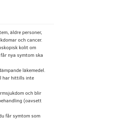
em, äldre personer,
jukdomar och cancer.
oskopisk kolit om
u får nya symtom ska
ndämpande läkemedel.
ar hittills inte
tarmsjukdom och blir
behandling (oavsett
du får symtom som