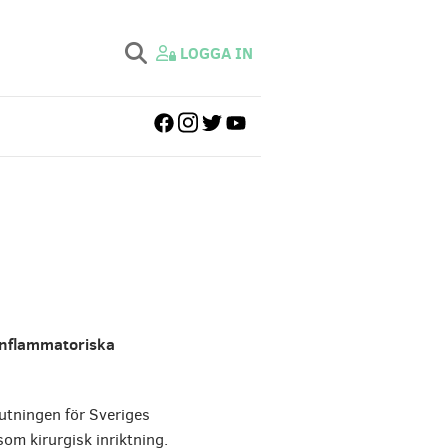
Sök
LOGGA IN
efter:
nflammatoriska
utningen för Sveriges
m kirurgisk inriktning.