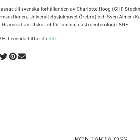
ssat till svenska förhållanden av Charlotte Höög (GHP Stockh
sektionen, Universitetssjukhuset Örebro) och Sven Almer (Ka
. Granskat av Utskottet för luminal gastroenterologi i SGF.
här
GFs hemsida hittar du
.
KONTAKTA OSS