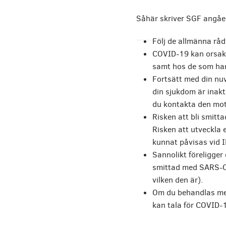
Såhär skriver SGF angå
Följ de allmänna rå
COVID-19 kan orsaka
samt hos de som har
Fortsätt med din nuv
din sjukdom är inakt
du kontakta den mot
Risken att bli smit
Risken att utveckla 
kunnat påvisas vid 
Sannolikt föreligger 
smittad med SARS-CoV
vilken den är).
Om du behandlas me
kan tala för COVID-1