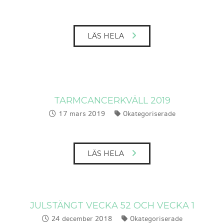
LÄS HELA
TARMCANCERKVÄLL 2019
17 mars 2019
Okategoriserade
Publicerat:
Kategorier:
LÄS HELA
JULSTÄNGT VECKA 52 OCH VECKA 1
24 december 2018
Okategoriserade
Publicerat:
Kategorier: