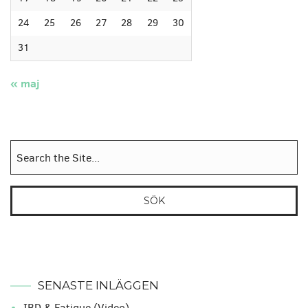
24
25
26
27
28
29
30
31
« maj
Sök
efter:
SENASTE INLÄGGEN
IBD & Fatigue (Video)