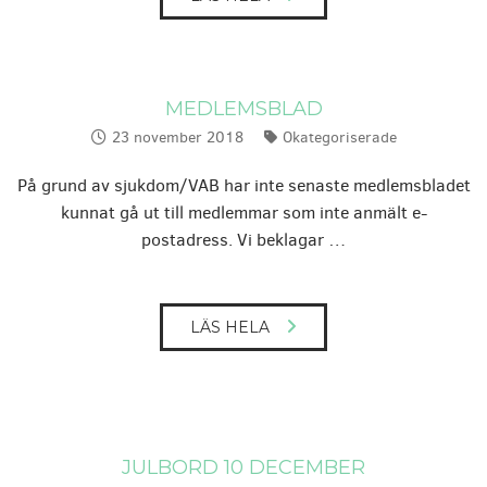
MEDLEMSBLAD
23 november 2018
Okategoriserade
Publicerat:
Kategorier:
På grund av sjukdom/VAB har inte senaste medlemsbladet
kunnat gå ut till medlemmar som inte anmält e-
postadress. Vi beklagar …
LÄS HELA
JULBORD 10 DECEMBER