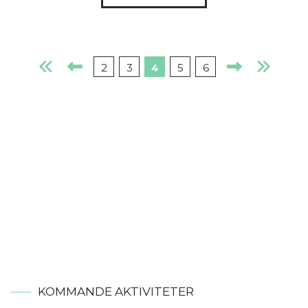
Nyare
Tidiga
2
3
4
5
6
KOMMANDE AKTIVITETER