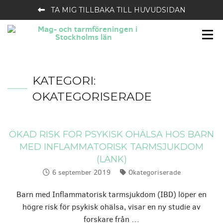
TA MIG TILLBAKA TILL HUVUDSIDAN
KATEGORI:
OKATEGORISERADE
ÖKAD RISK FÖR PSYKISK OHÄLSA HOS BARN
MED INFLAMMATORISK TARMSJUKDOM
(LÄNK)
6 september 2019
Okategoriserade
Publicerat:
Kategorier:
Barn med Inflammatorisk tarmsjukdom (IBD) löper en
högre risk för psykisk ohälsa, visar en ny studie av
forskare från …