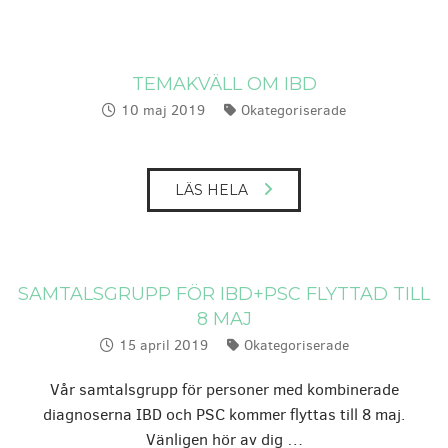
TEMAKVÄLL OM IBD
10 maj 2019
Okategoriserade
Publicerat:
Kategorier:
LÄS HELA
SAMTALSGRUPP FÖR IBD+PSC FLYTTAD TILL
8 MAJ
15 april 2019
Okategoriserade
Publicerat:
Kategorier:
Vår samtalsgrupp för personer med kombinerade
diagnoserna IBD och PSC kommer flyttas till 8 maj.
Vänligen hör av dig …