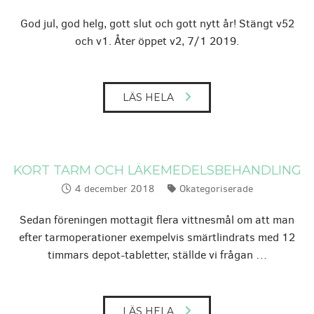
God jul, god helg, gott slut och gott nytt år! Stängt v52
och v1. Åter öppet v2, 7/1 2019.
LÄS HELA
KORT TARM OCH LÄKEMEDELSBEHANDLING
4 december 2018
Okategoriserade
Publicerat:
Kategorier:
Sedan föreningen mottagit flera vittnesmål om att man
efter tarmoperationer exempelvis smärtlindrats med 12
timmars depot-tabletter, ställde vi frågan …
LÄS HELA