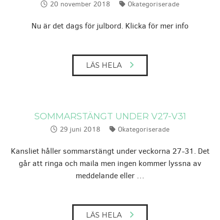
20 november 2018
Okategoriserade
Publicerat:
Kategorier:
Nu är det dags för julbord. Klicka för mer info
LÄS HELA
SOMMARSTÄNGT UNDER V27-V31
29 juni 2018
Okategoriserade
Publicerat:
Kategorier:
Kansliet håller sommarstängt under veckorna 27-31. Det
går att ringa och maila men ingen kommer lyssna av
meddelande eller …
LÄS HELA