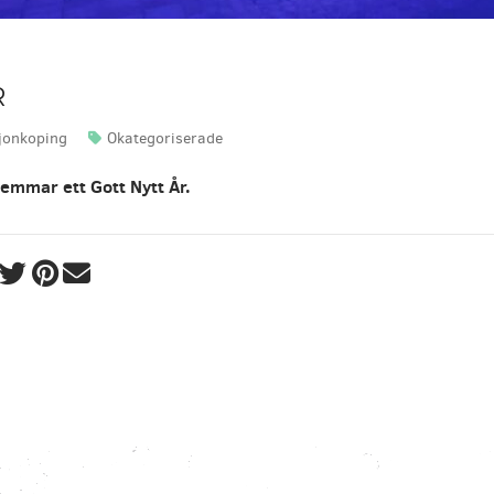
R
jonkoping
Okategoriserade
Skrivet av:
Kategorier:
lemmar ett Gott Nytt År.