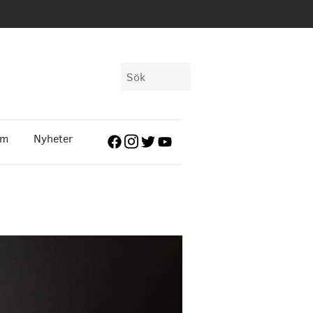
Sök
efter:
em
Nyheter