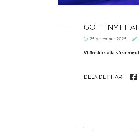
GOTT NYTT Å
25 december 2025
Publicerat:
Vi önskar alla våra med
DELA DET HÄR