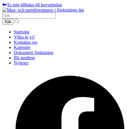
Ta mig tillbaka till huvudsidan
Sök
efter:
Startsida
Vilka är vi?
Kontakta oss
Kalender
Dokument Jönköping
Bli medlem
Nyheter