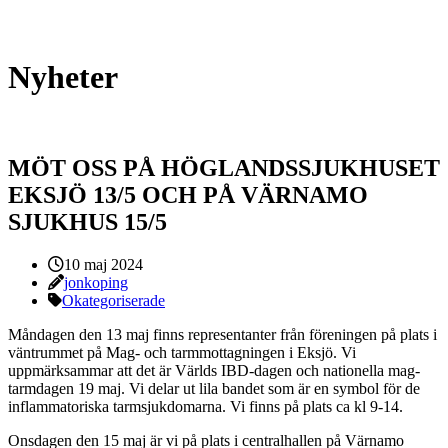
Nyheter
MÖT OSS PÅ HÖGLANDSSJUKHUSET
EKSJÖ 13/5 OCH PÅ VÄRNAMO
SJUKHUS 15/5
Publicerat:
10 maj 2024
Skrivet av:
jonkoping
Kategorier:
Okategoriserade
Måndagen den 13 maj finns representanter från föreningen på plats i
väntrummet på Mag- och tarmmottagningen i Eksjö. Vi
uppmärksammar att det är Världs IBD-dagen och nationella mag-
tarmdagen 19 maj. Vi delar ut lila bandet som är en symbol för de
inflammatoriska tarmsjukdomarna. Vi finns på plats ca kl 9-14.
Onsdagen den 15 maj är vi på plats i centralhallen på Värnamo