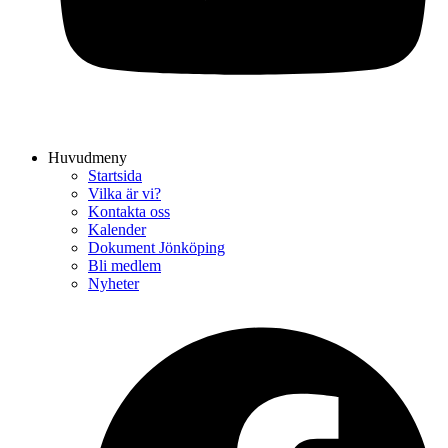
Huvudmeny
Startsida
Vilka är vi?
Kontakta oss
Kalender
Dokument Jönköping
Bli medlem
Nyheter