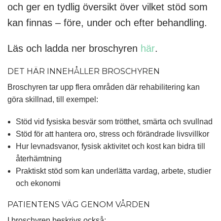
och ger en tydlig översikt över vilket stöd som
kan finnas – före, under och efter behandling.
Läs och ladda ner broschyren
här
.
DET HÄR INNEHÅLLER BROSCHYREN
Broschyren tar upp flera områden där rehabilitering kan
göra skillnad, till exempel:
Stöd vid fysiska besvär
som trötthet, smärta och svullnad
Stöd för att hantera oro, stress och förändrade livsvillkor
Hur levnadsvanor, fysisk aktivitet och kost kan bidra till
återhämtning
Praktiskt stöd
som kan underlätta vardag, arbete, studier
och ekonomi
PATIENTENS VÄG GENOM VÅRDEN
I broschyren beskrivs också: