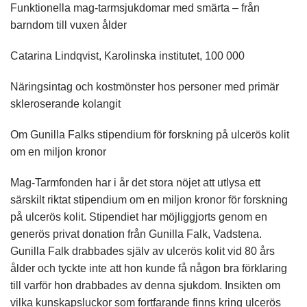
Funktionella mag-tarmsjukdomar med smärta – från
barndom till vuxen ålder
Catarina Lindqvist, Karolinska institutet, 100 000
Näringsintag och kostmönster hos personer med primär
skleroserande kolangit
Om Gunilla Falks stipendium för forskning på ulcerös kolit
om en miljon kronor
Mag-Tarmfonden har i år det stora nöjet att utlysa ett
särskilt riktat stipendium om en miljon kronor för forskning
på ulcerös kolit. Stipendiet har möjliggjorts genom en
generös privat donation från Gunilla Falk, Vadstena.
Gunilla Falk drabbades själv av ulcerös kolit vid 80 års
ålder och tyckte inte att hon kunde få någon bra förklaring
till varför hon drabbades av denna sjukdom. Insikten om
vilka kunskapsluckor som fortfarande finns kring ulcerös