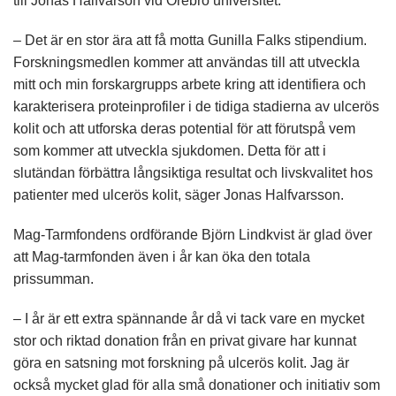
till Jonas Halfvarson vid Örebro universitet.
– Det är en stor ära att få motta Gunilla Falks stipendium.
Forskningsmedlen kommer att användas till att utveckla
mitt och min forskargrupps arbete kring att identifiera och
karakterisera proteinprofiler i de tidiga stadierna av ulcerös
kolit och att utforska deras potential för att förutspå vem
som kommer att utveckla sjukdomen. Detta för att i
slutändan förbättra långsiktiga resultat och livskvalitet hos
patienter med ulcerös kolit, säger Jonas Halfvarsson.
Mag-Tarmfondens ordförande Björn Lindkvist är glad över
att Mag-tarmfonden även i år kan öka den totala
prissumman.
– I år är ett extra spännande år då vi tack vare en mycket
stor och riktad donation från en privat givare har kunnat
göra en satsning mot forskning på ulcerös kolit. Jag är
också mycket glad för alla små donationer och initiativ som