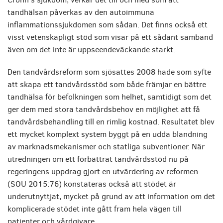
tandhälsan påverkas av den autoimmuna
inflammationssjukdomen som sådan. Det finns också ett
visst vetenskapligt stöd som visar på ett sådant samband
även om det inte är uppseendeväckande starkt.
Den tandvårdsreform som sjösattes 2008 hade som syfte
att skapa ett tandvårdsstöd som både främjar en bättre
tandhälsa för befolkningen som helhet, samtidigt som det
ger dem med stora tandvårdsbehov en möjlighet att få
tandvårdsbehandling till en rimlig kostnad. Resultatet blev
ett mycket komplext system byggt på en udda blandning
av marknadsmekanismer och statliga subventioner. När
utredningen om ett förbättrat tandvårdsstöd nu på
regeringens uppdrag gjort en utvärdering av reformen
(SOU 2015:76) konstateras också att stödet är
underutnyttjat, mycket på grund av att information om det
komplicerade stödet inte gått fram hela vägen till
patienter och vårdgivare.