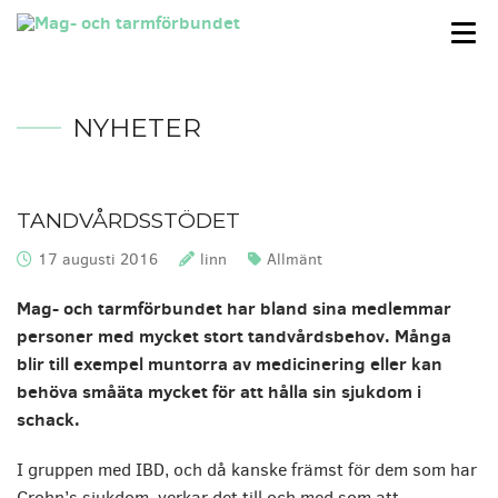
NYHETER
TANDVÅRDSSTÖDET
17 augusti 2016
linn
Allmänt
Publicerat:
Skrivet av:
Kategorier:
Mag- och tarmförbundet har bland sina medlemmar
personer med mycket stort tandvårdsbehov. Många
blir till exempel muntorra av medicinering eller kan
behöva småäta mycket för att hålla sin sjukdom i
schack.
I gruppen med IBD, och då kanske främst för dem som har
Crohn’s sjukdom, verkar det till och med som att