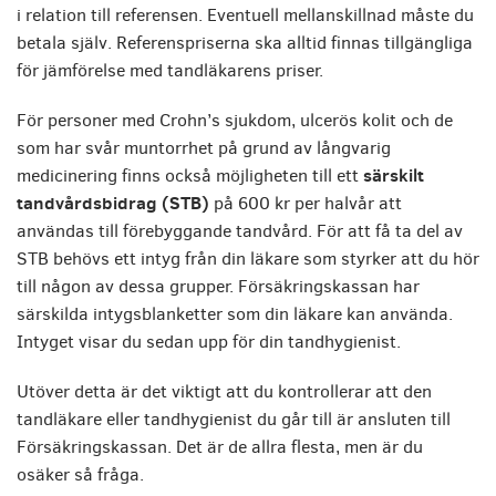
i relation till referensen. Eventuell mellanskillnad måste du
betala själv. Referenspriserna ska alltid finnas tillgängliga
för jämförelse med tandläkarens priser.
För personer med Crohn’s sjukdom, ulcerös kolit och de
som har svår muntorrhet på grund av långvarig
särskilt
medicinering finns också möjligheten till ett
tandvårdsbidrag (STB)
på 600 kr per halvår att
användas till förebyggande tandvård. För att få ta del av
STB behövs ett intyg från din läkare som styrker att du hör
till någon av dessa grupper. Försäkringskassan har
särskilda intygsblanketter som din läkare kan använda.
Intyget visar du sedan upp för din tandhygienist.
Utöver detta är det viktigt att du kontrollerar att den
tandläkare eller tandhygienist du går till är ansluten till
Försäkringskassan. Det är de allra flesta, men är du
osäker så fråga.