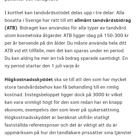
I korthet kan tandvårdsstödet delas upp i tre delar: Alla
allmänt tandvårdsbidrag
bosatta i Sverige har rätt till ett
(ATB)
. Bidraget kan användas för alla typer av tandvård
utom kosmetiska åtgärder. ATB ligger idag på 150-300 kr
per år beroende på din ålder. Du måste använda hela ditt
ATB vid ett tillfälle, men det kan sparas under en period.
Du kan aldrig ha mer än två bidrag sparade samtidigt. En
ny period startar den 1 juli varje år.
Högkostnadsskyddet
ska se till att den som har mycket
stora tandvårdsbehov kan få behandling till en rimlig
kostnad. Instegsbeloppet ligger dock på 3000 kr vilket
kan vara orimligt högt för den som redan har en knapp
ekonomi, exempelvis den som lever på sjukersättning.
Högkostnadsskyddet är beräknat utifrån statligt
fastställda referenspriser och det är viktigt att du är
uppmärksam på hur din tandläkare prissätter sina tjänster